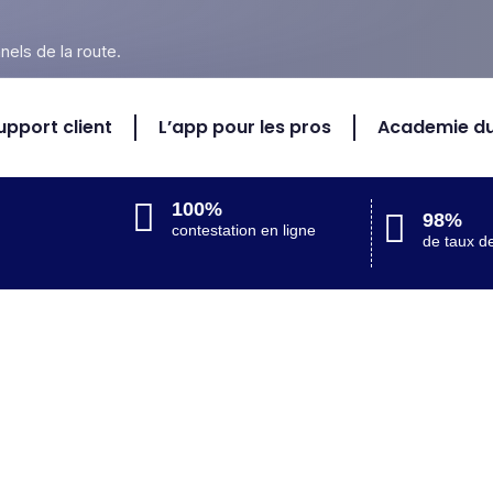
nels de la route.
upport client
L’app pour les pros
Academie du
100%
98%
contestation en ligne
de taux de