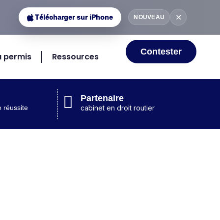
✕
Télécharger sur iPhone
NOUVEAU
Contester
 permis
Ressources
Partenaire
 réussite
cabinet en droit routier