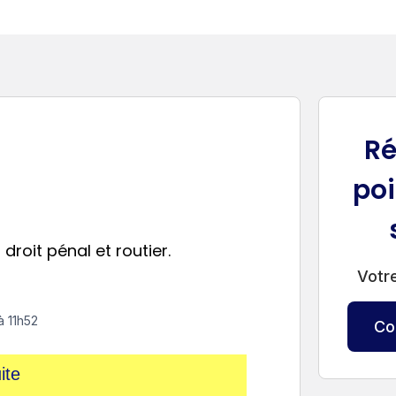
Ré
poi
droit pénal et routier.
Votre
à 11h52
Co
ite