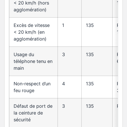
< 20 km/h (hors
14
agglomération)
Excès de vitesse
1
135
R413
< 20 km/h (en
14
agglomération)
Usage du
3
135
R412
téléphone tenu en
6-1
main
Non-respect d’un
4
135
R412
feu rouge
30
Défaut de port de
3
135
R412
la ceinture de
sécurité