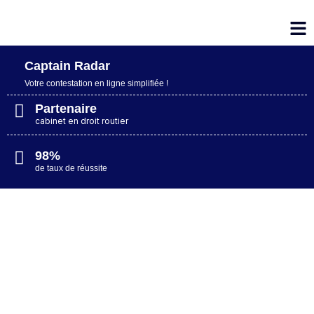
Captain Radar
Votre contestation en ligne simplifiée​ !
Partenaire
cabinet en droit routier
98%
de taux de réussite