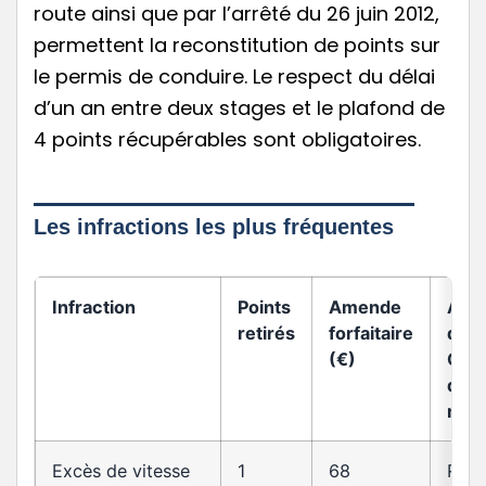
route ainsi que par l’arrêté du 26 juin 2012,
permettent la reconstitution de points sur
le permis de conduire. Le respect du délai
d’un an entre deux stages et le plafond de
4 points récupérables sont obligatoires.
Les infractions les plus fréquentes
Infraction
Points
Amende
Arti
retirés
forfaitaire
du
(€)
Cod
de l
rout
Excès de vitesse
1
68
R413