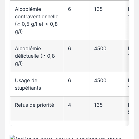
Alcoolémie
6
135
R23
contraventionnelle
1
(≥ 0,5 g/l et < 0,8
g/l)
Alcoolémie
6
4500
L23
délictuelle (≥ 0,8
1
g/l)
Usage de
6
4500
L23
stupéfiants
1
Refus de priorité
4
135
R415
5