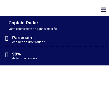
Captain Radar
Votre contestation en ligne simplifiée​ !
Partenaire
cabinet en droit routier
98%
de taux de réussite