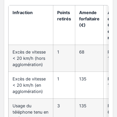
Infraction
Points
Amende
Arti
retirés
forfaitaire
du
(€)
Cod
de l
rout
Excès de vitesse
1
68
R413
< 20 km/h (hors
14
agglomération)
Excès de vitesse
1
135
R413
< 20 km/h (en
14
agglomération)
Usage du
3
135
R412
téléphone tenu en
6-1