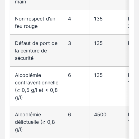
main
Non-respect d’un
4
135
R412
feu rouge
30
Défaut de port de
3
135
R412
la ceinture de
sécurité
Alcoolémie
6
135
R23
contraventionnelle
1
(≥ 0,5 g/l et < 0,8
g/l)
Alcoolémie
6
4500
L23
délictuelle (≥ 0,8
1
g/l)