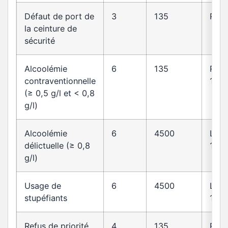
Défaut de port de
3
135
R412
la ceinture de
sécurité
Alcoolémie
6
135
R23
contraventionnelle
1
(≥ 0,5 g/l et < 0,8
g/l)
Alcoolémie
6
4500
L23
délictuelle (≥ 0,8
1
g/l)
Usage de
6
4500
L23
stupéfiants
1
Refus de priorité
4
135
R415