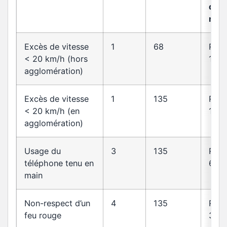
de l
rout
Excès de vitesse
1
68
R413
< 20 km/h (hors
14
agglomération)
Excès de vitesse
1
135
R413
< 20 km/h (en
14
agglomération)
Usage du
3
135
R412
téléphone tenu en
6-1
main
Non-respect d’un
4
135
R412
feu rouge
30