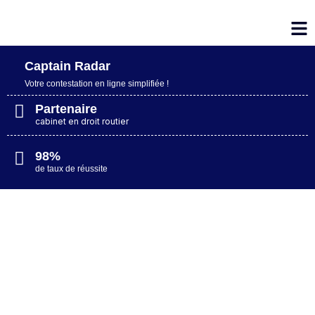
Captain Radar
Votre contestation en ligne simplifiée​ !
Partenaire
cabinet en droit routier
98%
de taux de réussite