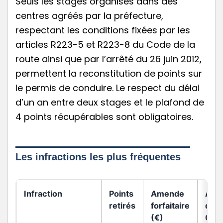
Seuls les stages organisés dans des
centres agréés par la préfecture,
respectant les conditions fixées par les
articles R223-5 et R223-8 du Code de la
route ainsi que par l’arrêté du 26 juin 2012,
permettent la reconstitution de points sur
le permis de conduire. Le respect du délai
d’un an entre deux stages et le plafond de
4 points récupérables sont obligatoires.
Les infractions les plus fréquentes
Infraction
Points
Amende
Arti
retirés
forfaitaire
du
(€)
Cod