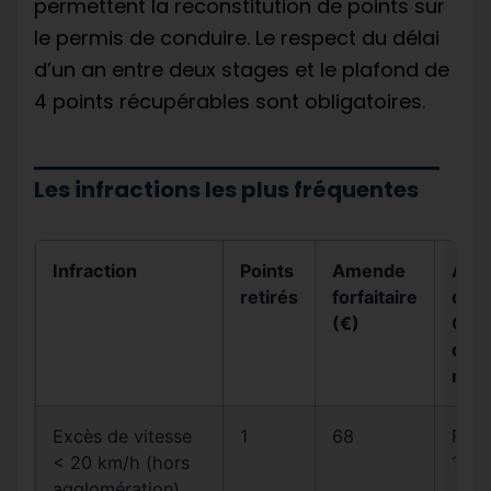
permettent la reconstitution de points sur
le permis de conduire. Le respect du délai
d’un an entre deux stages et le plafond de
4 points récupérables sont obligatoires.
Les infractions les plus fréquentes
Infraction
Points
Amende
Arti
retirés
forfaitaire
du
(€)
Cod
de l
rout
Excès de vitesse
1
68
R413
< 20 km/h (hors
14
agglomération)