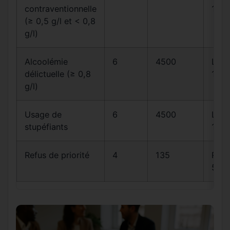
contraventionnelle
1
(≥ 0,5 g/l et < 0,8
g/l)
Alcoolémie
6
4500
L23
délictuelle (≥ 0,8
1
g/l)
Usage de
6
4500
L23
stupéfiants
1
Refus de priorité
4
135
R415
5