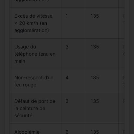
Excès de vitesse
1
135
R413
< 20 km/h (en
14
agglomération)
Usage du
3
135
R412
téléphone tenu en
6-1
main
Non-respect d’un
4
135
R412
feu rouge
30
Défaut de port de
3
135
R412
la ceinture de
sécurité
Alcoolémie
6
135
R23