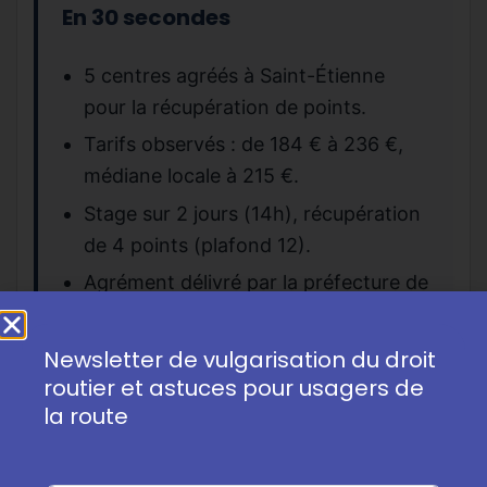
En 30 secondes
5 centres agréés à Saint-Étienne
pour la récupération de points.
Tarifs observés : de 184 € à 236 €,
médiane locale à 215 €.
Stage sur 2 jours (14h), récupération
de 4 points (plafond 12).
Agrément délivré par la préfecture de
Saint-Étienne, selon la
réglementation nationale.
Newsletter de vulgarisation du droit
routier et astuces pour usagers de
la route
1. Inscription dans un centre agréé
L’inscription à un stage de sensibilisation à la