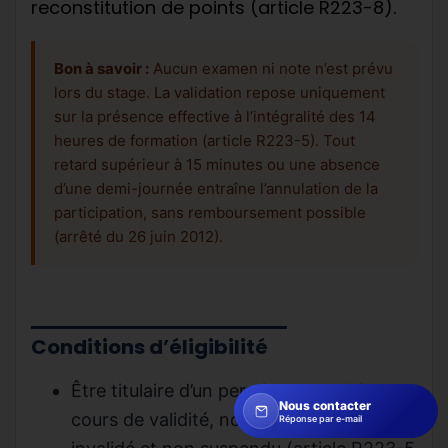
reconstitution de points (article R223-8).
Bon à savoir :
Aucun examen ni note n’est prévu
lors du stage. La validation repose uniquement
sur la présence effective à l’intégralité des 14
heures de formation (article R223-5). Tout
retard supérieur à 15 minutes ou une absence
d’une demi-journée entraîne l’annulation de la
participation, sans remboursement possible
(arrêté du 26 juin 2012).
Conditions d’éligibilité
Être titulaire d’un permis de conduire en
Nous contacter
cours de validité, non annulé, non
Réponse par e-mail