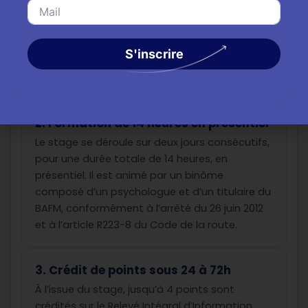
sécurité routière doit se faire auprès d’un
centre agréé par la préfecture, conformément
à l’article R223-5 du Code de la route. Seuls
S'inscrire
ces centres sont habilités à organiser les
stages permettant la récupération de points.
2. Formation de 14 heures en présentiel
Le stage se déroule sur deux jours consécutifs,
pour une durée totale de 14 heures, en
présentiel. Il est animé par un binôme
composé d’un psychologue et d’un titulaire du
BAFM, conformément à l’arrêté du 26 juin 2012
et à l’article R223-8 du Code de la route.
3. Crédit de points sous 24 à 72h
À l’issue du stage, jusqu’à 4 points sont
crédités sur le Relevé Intégral d’Information