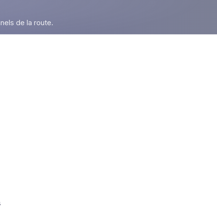
nels de la route.
r
s