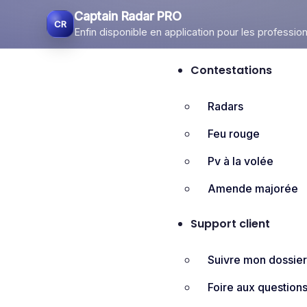
Captain Radar PRO
Enfin disponible en application pour les profession
Contestations
Radars
Feu rouge
Pv à la volée
Amende majorée
Support client
Suivre mon dossie
Foire aux question