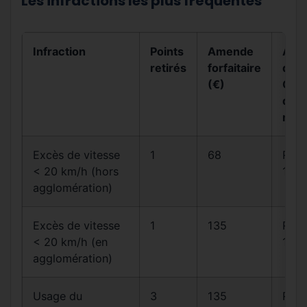
Les infractions les plus fréquentes
Infraction
Points
Amende
Arti
retirés
forfaitaire
du
(€)
Cod
de l
rout
Excès de vitesse
1
68
R413
< 20 km/h (hors
14
agglomération)
Excès de vitesse
1
135
R413
< 20 km/h (en
14
agglomération)
Usage du
3
135
R412