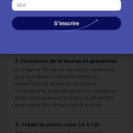
L’inscription à un stage de sensibilisation à la
sécurité routière doit se faire auprès d’un
centre agréé par la préfecture, conformément
S'inscrire
à l’article R223-5 du Code de la route. Seuls
ces centres sont habilités à organiser les
stages permettant la récupération de points.
2. Formation de 14 heures en présentiel
Le stage se déroule sur deux jours consécutifs,
pour une durée totale de 14 heures, en
présentiel. Il est animé par un binôme
composé d’un psychologue et d’un titulaire du
BAFM, conformément à l’arrêté du 26 juin 2012
et à l’article R223-8 du Code de la route.
3. Crédit de points sous 24 à 72h