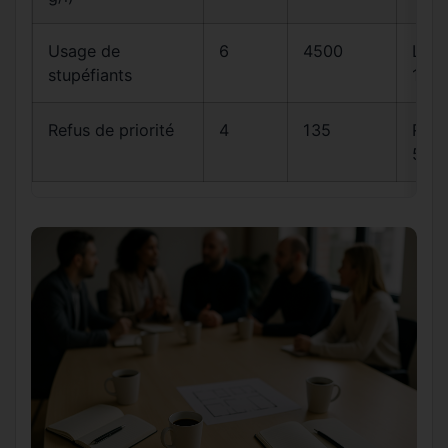
Usage de
6
4500
L23
stupéfiants
1
Refus de priorité
4
135
R415
5