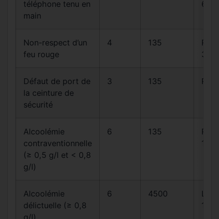
téléphone tenu en
6-1
main
Non-respect d’un
4
135
R412
feu rouge
30
Défaut de port de
3
135
R412
la ceinture de
sécurité
Alcoolémie
6
135
R23
contraventionnelle
1
(≥ 0,5 g/l et < 0,8
g/l)
Alcoolémie
6
4500
L23
délictuelle (≥ 0,8
1
g/l)