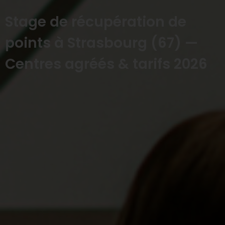
Stage de récupération de
points à Strasbourg (67) —
Centres agréés & tarifs 2026