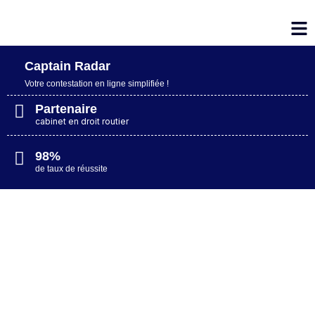
Captain Radar
Votre contestation en ligne simplifiée​ !
Partenaire
cabinet en droit routier
98%
de taux de réussite