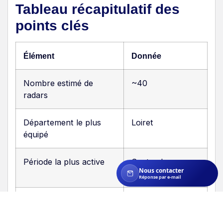
Tableau récapitulatif des
points clés
Élément
Donnée
Nombre estimé de
~40
radars
Département le plus
Loiret
équipé
Période la plus active
Septembre-
Nous contacter
Octobre
Réponse par e-mail
Montant moyen
135 €
d’amende