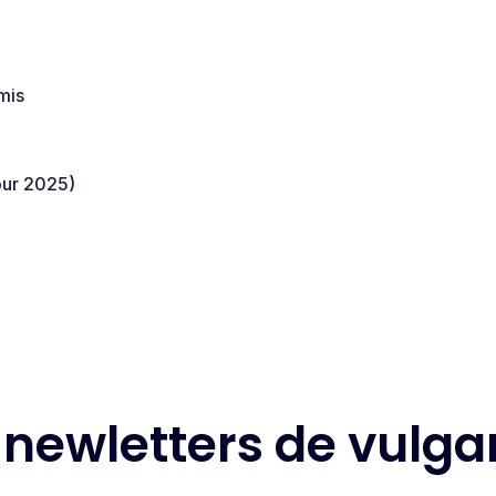
mis
ur 2025)​
 newletters de vulgar