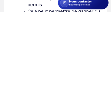
Nous contacter
permis.
Réponse par e-mail
Cela peut permettre de gagner du
temps pour effectuer des
démarches comme un stage de
récupération de points
.
Inconvénients
:
Vous devrez payer une
amende
majorée en tant que redevable
pécuniaire
, même si vous ne
perdez pas de points
,
généralement en étant poursuivi
dans le cadre d’une ordonnance
pénale.
Le processus de contestation peut
être long, et si vous échouez, vous
devrez payer l’amende avec