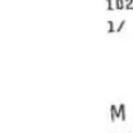
Comment faire pour ne pas
désigner le véritable
conducteur après avoir reçu
une contravention ?