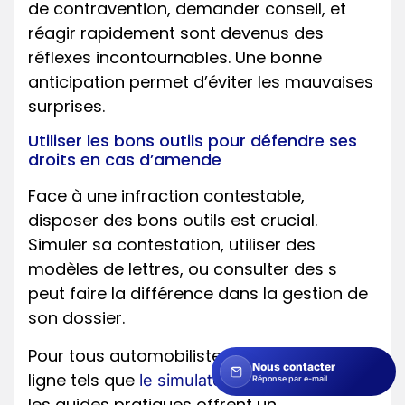
de contravention, demander conseil, et
réagir rapidement sont devenus des
réflexes incontournables. Une bonne
anticipation permet d’éviter les mauvaises
surprises.
Utiliser les bons outils pour défendre ses
droits en cas d’amende
Face à une infraction contestable,
disposer des bons outils est crucial.
Simuler sa contestation, utiliser des
modèles de lettres, ou consulter des s
peut faire la différence dans la gestion de
son dossier.
Pour tous automobilistes, des services en
Nous contacter
ligne tels que
et
le simulateur Captain Radar
Réponse par e-mail
les guides pratiques offrent un