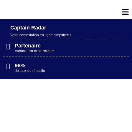
Captain Radar
Votre contestation en ligne simplifiée​ !
Partenaire
cabinet en droit routier
98%
de taux de réussite