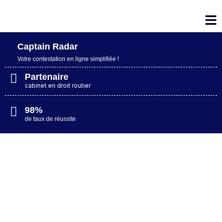
Captain Radar
Votre contestation en ligne simplifiée​ !
Partenaire
cabinet en droit routier
98%
de taux de réussite