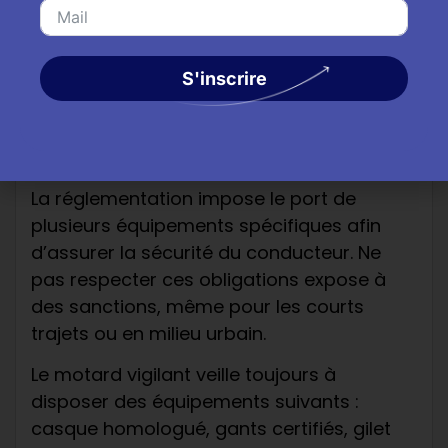
Équipements obligatoires
: le socle du motard
vigilant
S'inscrire
L’essentiel à retenir : certains équipements
sont obligatoires pour tous les motards
en France.
La réglementation impose le port de
plusieurs équipements spécifiques afin
d’assurer la sécurité du conducteur. Ne
pas respecter ces obligations expose à
des sanctions, même pour les courts
trajets ou en milieu urbain.
Le motard vigilant veille toujours à
disposer des équipements suivants :
casque homologué, gants certifiés, gilet