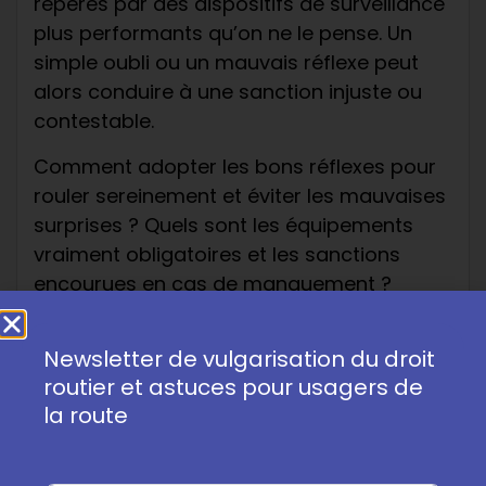
repérés par des dispositifs de surveillance
plus performants qu’on ne le pense. Un
simple oubli ou un mauvais réflexe peut
alors conduire à une sanction injuste ou
contestable.
Comment adopter les bons réflexes pour
rouler sereinement et éviter les mauvaises
surprises ? Quels sont les équipements
vraiment obligatoires et les sanctions
encourues en cas de manquement ?
Découvrez dans cet article les conseils
pratiques pour conjuguer passion de la
Newsletter de vulgarisation du droit
moto, sécurité et maîtrise des risques sur
routier et astuces pour usagers de
la route.
la route
Découvrir l’Académie du permis