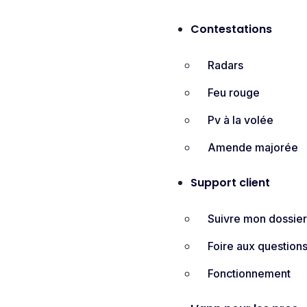
Contestations
Radars
Feu rouge
Pv à la volée
Amende majorée
Support client
Suivre mon dossie
Foire aux question
Fonctionnement