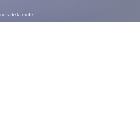
nels de la route.
r
s