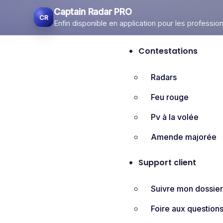
Captain Radar PRO
Enfin disponible en application pour les profession
Contestations
Radars
Feu rouge
Pv à la volée
Amende majorée
Support client
Suivre mon dossie
Foire aux question