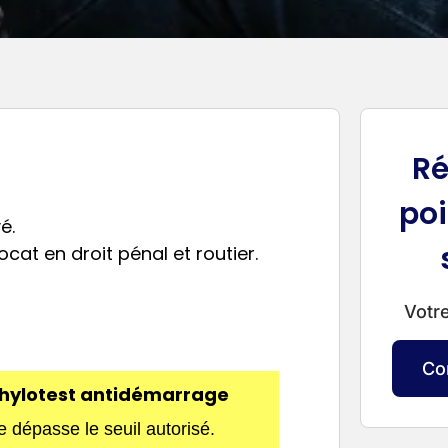
Ré
poi
é.
cat en droit pénal et routier.
Votre
Co
’éthylotest antidémarrage
 dépasse le seuil autorisé.