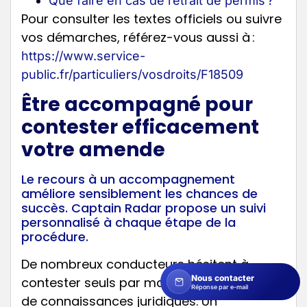
Que faire en cas de retrait de permis ?
Pour consulter les textes officiels ou suivre
vos démarches, référez-vous aussi à :
https://www.service-
public.fr/particuliers/vosdroits/F18509
Être accompagné pour
contester efficacement
votre amende
Le recours à un accompagnement
améliore sensiblement les chances de
succès. Captain Radar propose un suivi
personnalisé à chaque étape de la
procédure.
De nombreux conducteurs hésitent à
Nous contacter
contester seuls par manque de temps ou
Réponse par e-mail
de connaissances juridiques. Un