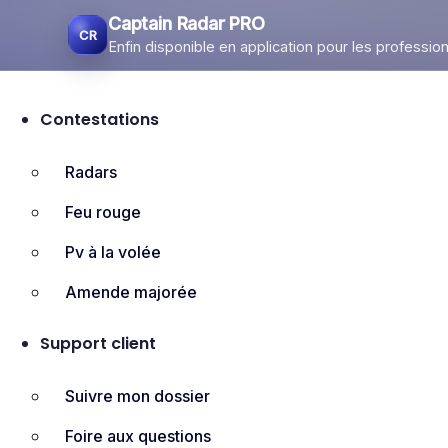
Captain Radar PRO
Enfin disponible en application pour les profession
Aller
au
Contestations
contenu
Radars
Feu rouge
Pv à la volée
Amende majorée
Support client
Suivre mon dossier
Foire aux questions