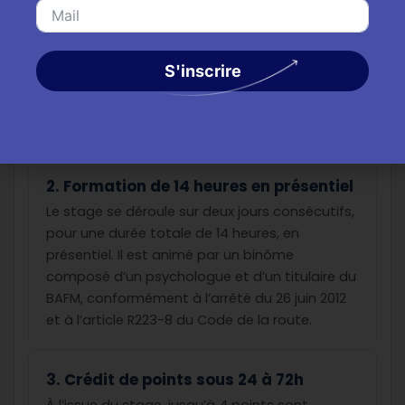
L’inscription à un stage de sensibilisation à la
sécurité routière doit se faire auprès d’un
centre agréé par la préfecture, conformément
S'inscrire
à l’article R223-5 du Code de la route. Seuls
ces centres sont habilités à organiser les
stages permettant la récupération de points.
2. Formation de 14 heures en présentiel
Le stage se déroule sur deux jours consécutifs,
pour une durée totale de 14 heures, en
présentiel. Il est animé par un binôme
composé d’un psychologue et d’un titulaire du
BAFM, conformément à l’arrêté du 26 juin 2012
et à l’article R223-8 du Code de la route.
3. Crédit de points sous 24 à 72h