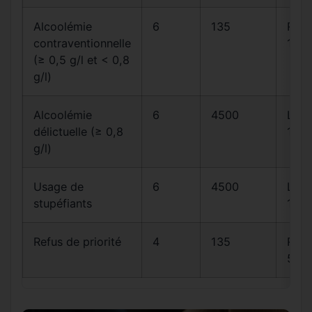
Alcoolémie
6
135
R23
contraventionnelle
1
(≥ 0,5 g/l et < 0,8
g/l)
Alcoolémie
6
4500
L23
délictuelle (≥ 0,8
1
g/l)
Usage de
6
4500
L23
stupéfiants
1
Refus de priorité
4
135
R415
5