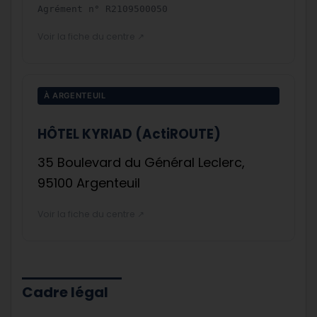
Agrément n°
R2109500050
Voir la fiche du centre ↗
À ARGENTEUIL
HÔTEL KYRIAD (ActiROUTE)
35 Boulevard du Général Leclerc,
95100 Argenteuil
Voir la fiche du centre ↗
Cadre légal