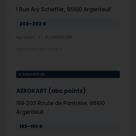
1 Rue Ary Scheffer, 95100 Argenteuil
202–202 €
Agrément n°
R1309500180
Voir la fiche du centre ↗
À ARGENTEUIL
AEROKART (abc points)
199‑203 Route de Pontoise, 95100
Argenteuil
193–193 €