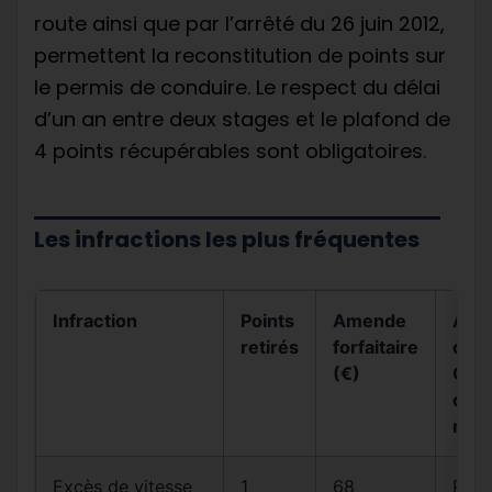
route ainsi que par l’arrêté du 26 juin 2012,
permettent la reconstitution de points sur
le permis de conduire. Le respect du délai
d’un an entre deux stages et le plafond de
4 points récupérables sont obligatoires.
Les infractions les plus fréquentes
Infraction
Points
Amende
Arti
retirés
forfaitaire
du
(€)
Cod
de l
rout
Excès de vitesse
1
68
R413