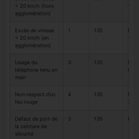
< 20 km/h (hors
14
agglomération)
Excès de vitesse
1
135
R413
< 20 km/h (en
14
agglomération)
Usage du
3
135
R412
téléphone tenu en
6-1
main
Non-respect d’un
4
135
R412
feu rouge
30
Défaut de port de
3
135
R412
la ceinture de
sécurité