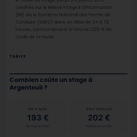
À l’issue du stage, jusqu’à 4 points sont
crédités sur le Relevé Intégral d’Information
(RII) via le Système National des Permis de
Conduire (SNPC) dans un délai de 24 à 72
heures, conformément à l’article L223-6 du
Code de la route.
TARIFS
Combien coûte un stage à
Argenteuil ?
PRIX MINI
PRIX MÉDIAN
193 €
202 €
le moins cher
médiane locale