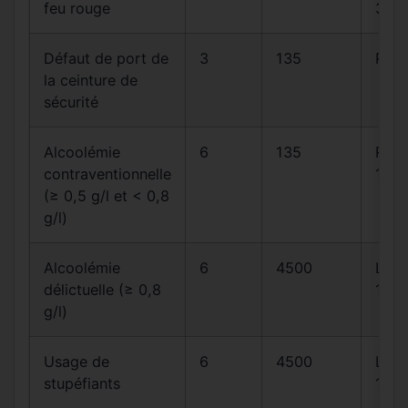
feu rouge
30
Défaut de port de
3
135
R412
la ceinture de
sécurité
Alcoolémie
6
135
R23
contraventionnelle
1
(≥ 0,5 g/l et < 0,8
g/l)
Alcoolémie
6
4500
L23
délictuelle (≥ 0,8
1
g/l)
Usage de
6
4500
L23
stupéfiants
1