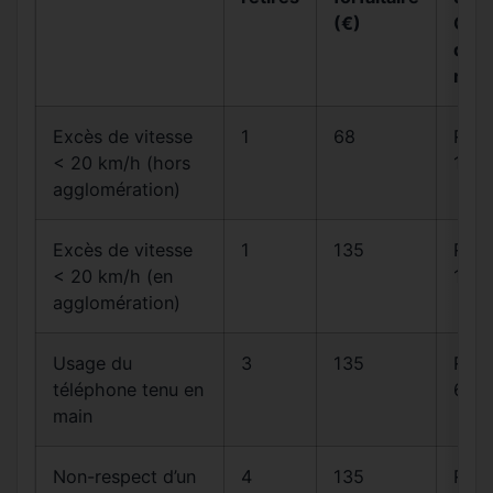
(€)
Cod
de l
rout
Excès de vitesse
1
68
R413
< 20 km/h (hors
14
agglomération)
Excès de vitesse
1
135
R413
< 20 km/h (en
14
agglomération)
Usage du
3
135
R412
téléphone tenu en
6-1
main
Non-respect d’un
4
135
R412