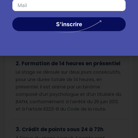
L’inscription à un stage de sensibilisation à la
sécurité routière doit se faire auprès d’un
centre agréé par la préfecture, conformément
S'inscrire
à l’article R223-5 du Code de la route. Seuls
ces centres sont habilités à organiser les
stages permettant la récupération de points.
2. Formation de 14 heures en présentiel
Le stage se déroule sur deux jours consécutifs,
pour une durée totale de 14 heures, en
présentiel. Il est animé par un binôme
composé d’un psychologue et d’un titulaire du
BAFM, conformément à l’arrêté du 26 juin 2012
et à l’article R223-8 du Code de la route.
3. Crédit de points sous 24 à 72h