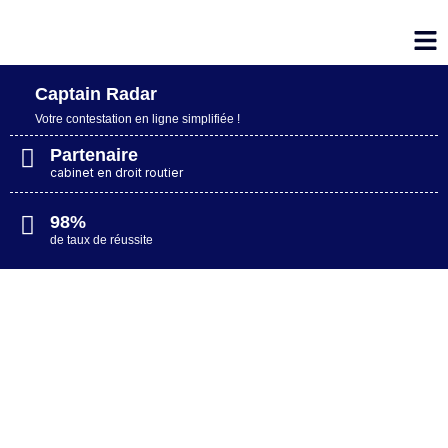
Captain Radar
Votre contestation en ligne simplifiée​ !
Partenaire
cabinet en droit routier
98%
de taux de réussite