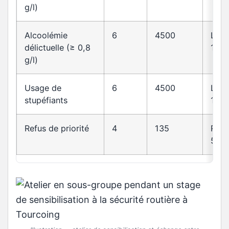
g/l)
Alcoolémie
6
4500
L23
délictuelle (≥ 0,8
1
g/l)
Usage de
6
4500
L23
stupéfiants
1
Refus de priorité
4
135
R415
5