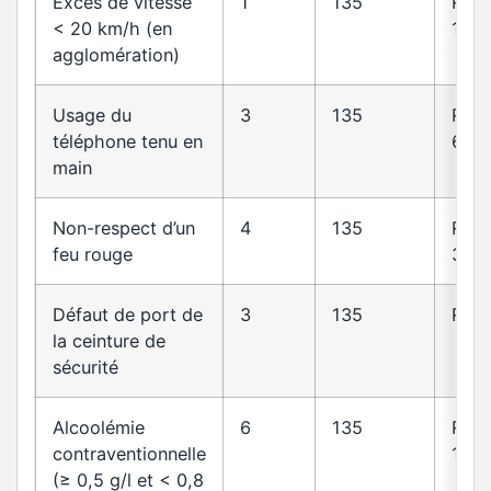
Excès de vitesse
1
135
R413
< 20 km/h (en
14
agglomération)
Usage du
3
135
R412
téléphone tenu en
6-1
main
Non-respect d’un
4
135
R412
feu rouge
30
Défaut de port de
3
135
R412
la ceinture de
sécurité
Alcoolémie
6
135
R23
contraventionnelle
1
(≥ 0,5 g/l et < 0,8