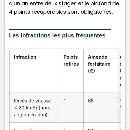
d’un an entre deux stages et le plafond de
4 points récupérables sont obligatoires.
Les infractions les plus fréquentes
Infraction
Points
Amende
Arti
retirés
forfaitaire
du
(€)
Cod
de l
rout
Excès de vitesse
1
68
R413
< 20 km/h (hors
14
agglomération)