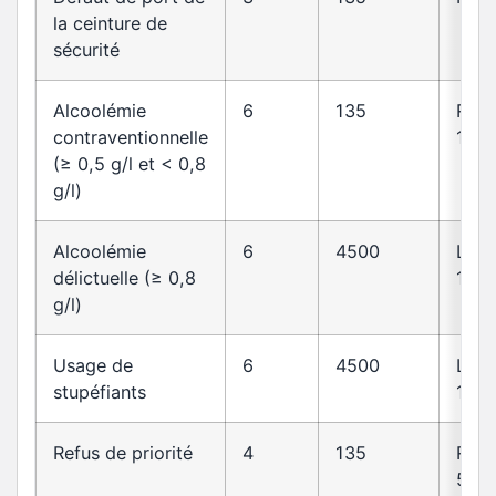
la ceinture de
sécurité
Alcoolémie
6
135
R23
contraventionnelle
1
(≥ 0,5 g/l et < 0,8
g/l)
Alcoolémie
6
4500
L23
délictuelle (≥ 0,8
1
g/l)
Usage de
6
4500
L23
stupéfiants
1
Refus de priorité
4
135
R415
5