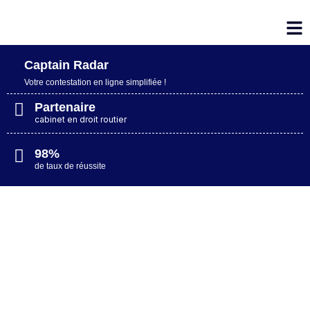
Captain Radar
Votre contestation en ligne simplifiée​ !
Partenaire
cabinet en droit routier
98%
de taux de réussite