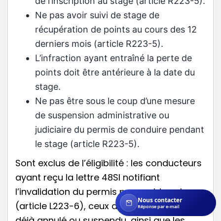
de l’inscription au stage (article R223-5).
Ne pas avoir suivi de stage de
récupération de points au cours des 12
derniers mois (article R223-5).
L’infraction ayant entraîné la perte de
points doit être antérieure à la date du
stage.
Ne pas être sous le coup d’une mesure
de suspension administrative ou
judiciaire du permis de conduire pendant
le stage (article R223-5).
Sont exclus de l’éligibilité : les conducteurs
ayant reçu la lettre 48SI notifiant
l’invalidation du permis pour solde nul
Nous contacter
(article L223-6), ceux dont le permis est
Réponse par e-mail
déjà annulé ou suspendu, ainsi que les