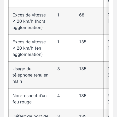
rout
Excès de vitesse
1
68
R413
< 20 km/h (hors
14
agglomération)
Excès de vitesse
1
135
R413
< 20 km/h (en
14
agglomération)
Usage du
3
135
R412
téléphone tenu en
6-1
main
Non-respect d’un
4
135
R412
feu rouge
30
Défaut de port de
3
135
R412