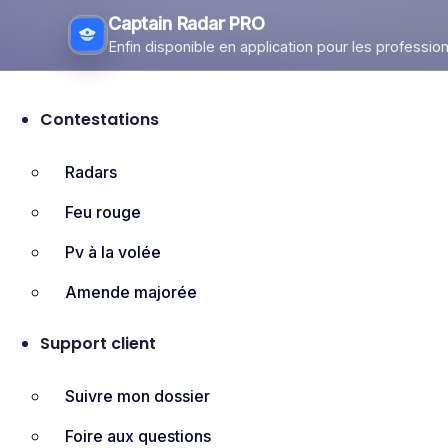
Captain Radar PRO
Enfin disponible en application pour les profession
Aller
au
Contestations
contenu
Radars
Feu rouge
Pv à la volée
Amende majorée
Support client
Suivre mon dossier
Foire aux questions