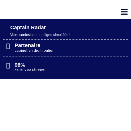
Captain Radar
Votre contestation en ligne simplifiée​ !
Partenaire
cabinet en droit routier
98%
de taux de réussite