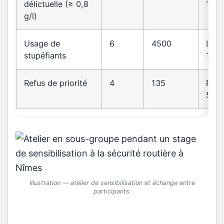
délictuelle (≥ 0,8
1
g/l)
Usage de
6
4500
L23
stupéfiants
1
Refus de priorité
4
135
R415
5
Illustration — atelier de sensibilisation et échange entre
participants.