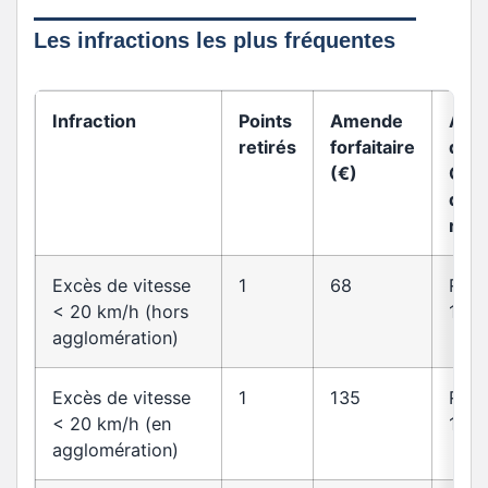
Les infractions les plus fréquentes
Infraction
Points
Amende
Arti
retirés
forfaitaire
du
(€)
Cod
de l
rout
Excès de vitesse
1
68
R413
< 20 km/h (hors
14
agglomération)
Excès de vitesse
1
135
R413
< 20 km/h (en
14
agglomération)