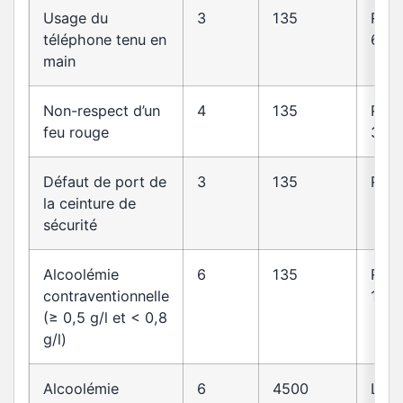
Usage du
3
135
R412
téléphone tenu en
6-1
main
Non-respect d’un
4
135
R412
feu rouge
30
Défaut de port de
3
135
R412
la ceinture de
sécurité
Alcoolémie
6
135
R23
contraventionnelle
1
(≥ 0,5 g/l et < 0,8
g/l)
Alcoolémie
6
4500
L23