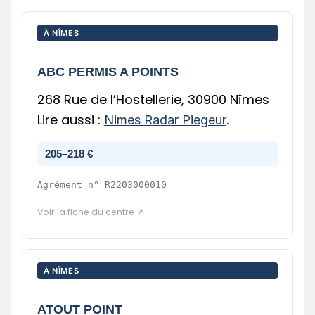
À NÎMES
ABC PERMIS A POINTS
268 Rue de l’Hostellerie, 30900 Nîmes
Lire aussi :
.
Nimes Radar Piegeur
205–218 €
Agrément n°
R2203000010
Voir la fiche du centre ↗
À NÎMES
ATOUT POINT