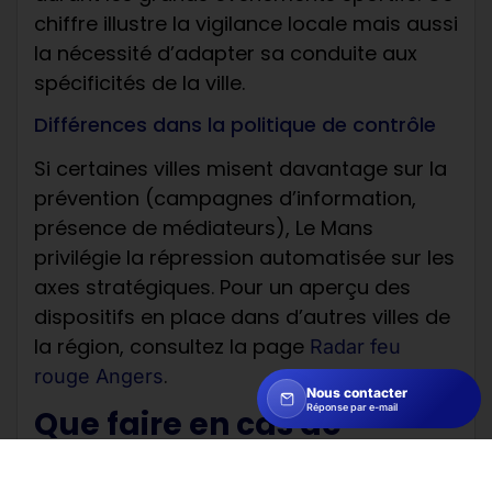
chiffre illustre la vigilance locale mais aussi
la nécessité d’adapter sa conduite aux
spécificités de la ville.
Différences dans la politique de contrôle
Si certaines villes misent davantage sur la
prévention (campagnes d’information,
présence de médiateurs), Le Mans
privilégie la répression automatisée sur les
axes stratégiques. Pour un aperçu des
dispositifs en place dans d’autres villes de
la région, consultez la page
Radar feu
.
rouge Angers
Nous contacter
Réponse par e-mail
Que faire en cas de
sanction : conseils