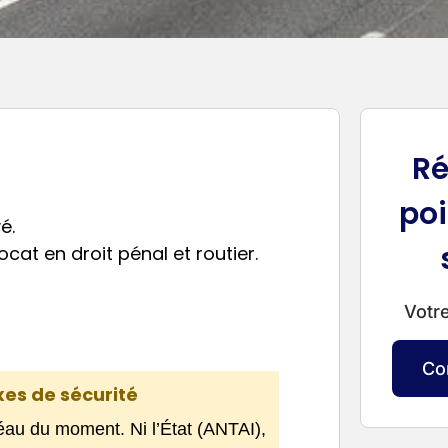
Ré
poi
é.
cat en droit pénal et routier.
Votre
Co
xes de sécurité
léau du moment. Ni l’État (ANTAI),