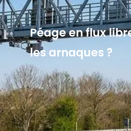
Péage en flux lib
les arnaques ?