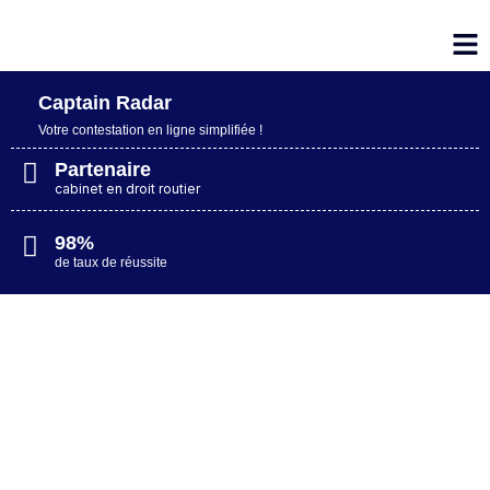
Captain Radar
Votre contestation en ligne simplifiée​ !
Partenaire
cabinet en droit routier
98%
de taux de réussite