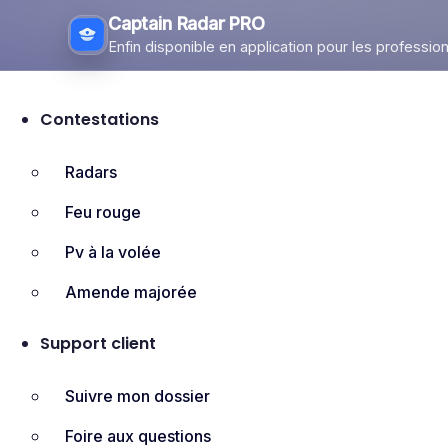
Captain Radar PRO
Enfin disponible en application pour les profession
Aller
au
Contestations
contenu
Radars
Feu rouge
Pv à la volée
Amende majorée
Support client
Suivre mon dossier
Foire aux questions