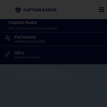
Captain Radar
Votre contestation en ligne simplifiée​ !
Partenaire
cabinet en droit routier
98%
de taux de réussite