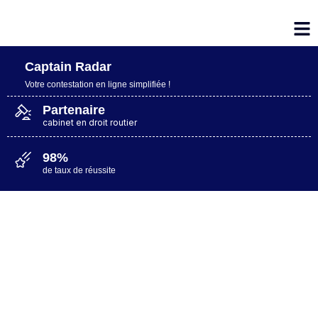
Captain Radar
Votre contestation en ligne simplifiée​ !
Partenaire
cabinet en droit routier
98%
de taux de réussite