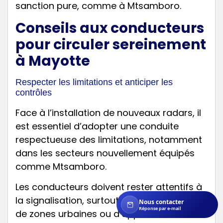
sanction pure, comme à Mtsamboro.
Conseils aux conducteurs
pour circuler sereinement
à Mayotte
Respecter les limitations et anticiper les
contrôles
Face à l’installation de nouveaux radars, il
est essentiel d’adopter une conduite
respectueuse des limitations, notamment
dans les secteurs nouvellement équipés
comme Mtsamboro.
Les conducteurs doivent rester attentifs à
la signalisation, surtout lors de traversées
Nous contacter
Réponse par e-mail
de zones urbaines ou d’approche de