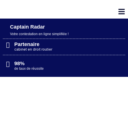
Captain Radar
Votre contestation en ligne simplifiée​ !
Partenaire
cabinet en droit routier
98%
de taux de réussite