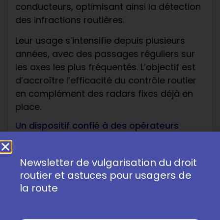
conducteurs, optimisant ainsi la détection
des infractions routières.
Leur usage s’intensifie depuis plusieurs
années, avec des passages réguliers sur
les axes les plus fréquentés. L’objectif est
d’accroître l’efficacité du contrôle routier
en complément des radars fixes déjà en
place.
Un dispositif confié à des opérateurs
privés
La gestion de ces voitures radars n’est
Newsletter de vulgarisation du droit
plus assurée uniquement par les forces de
routier et astuces pour usagers de
l’ordre, mais également par des sociétés
la route
privées. Cette évolution vise à garantir une
présence constante et homogène sur les