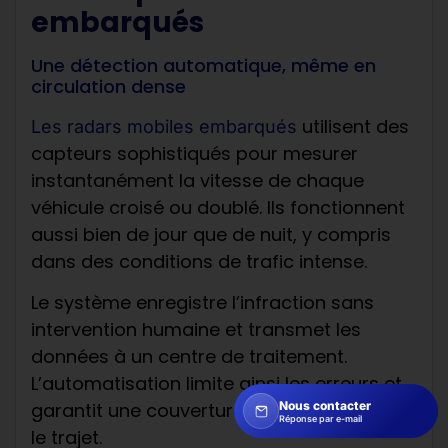
embarqués
Une détection automatique, même en
circulation dense
utilisent des
Les radars mobiles embarqués
capteurs sophistiqués pour mesurer
instantanément la vitesse de chaque
véhicule croisé ou doublé. Ils fonctionnent
aussi bien de jour que de nuit, y compris
dans des conditions de trafic intense.
Le système enregistre l’infraction sans
intervention humaine et transmet les
données à un centre de traitement.
L’automatisation limite ainsi les erreurs et
Nous contacter
garantit une couverture maximale sur tout
Réponse par e-mail
le trajet.