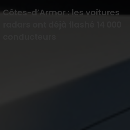
Côtes-d’Armor : les voitures
radars ont déjà flashé 14 000
conducteurs