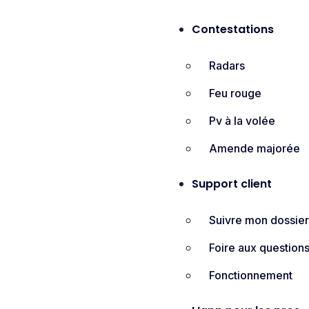
Contestations
Radars
Feu rouge
Pv à la volée
Amende majorée
Support client
Suivre mon dossie
Foire aux question
Fonctionnement