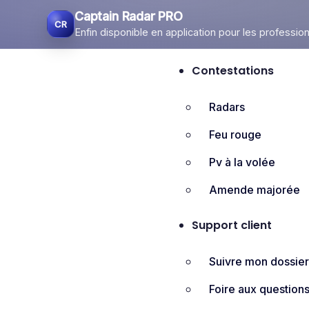
Captain Radar PRO
Enfin disponible en application pour les profession
Contestations
Radars
Feu rouge
Pv à la volée
Amende majorée
Support client
Suivre mon dossie
Foire aux question