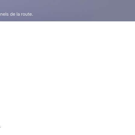
nels de la route.
r
s