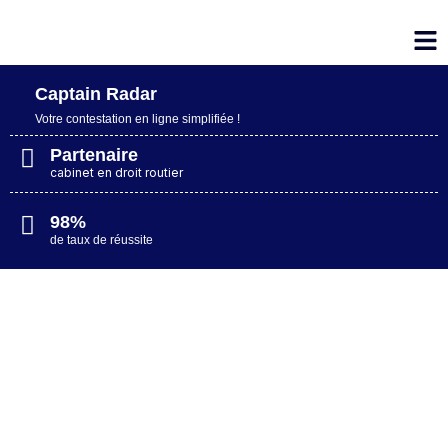
Captain Radar
Votre contestation en ligne simplifiée​ !
Partenaire
cabinet en droit routier
98%
de taux de réussite