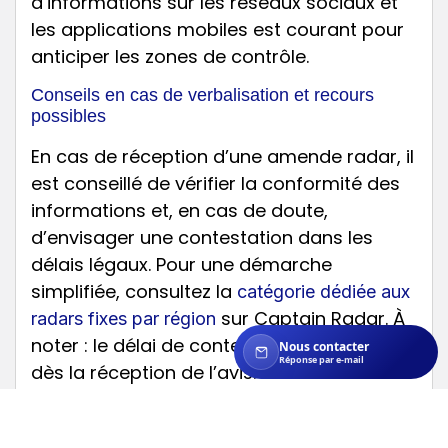
d’informations sur les réseaux sociaux et
les applications mobiles est courant pour
anticiper les zones de contrôle.
Conseils en cas de verbalisation et recours
possibles
En cas de réception d’une amende radar, il
est conseillé de vérifier la conformité des
informations et, en cas de doute,
d’envisager une contestation dans les
délais légaux. Pour une démarche
simplifiée, consultez la
catégorie dédiée aux
sur Captain Radar. À
radars fixes par région
noter : le délai de contestation commence
Nous contacter
Réponse par e-mail
dès la réception de l’avis.
Comparaisons régionales et