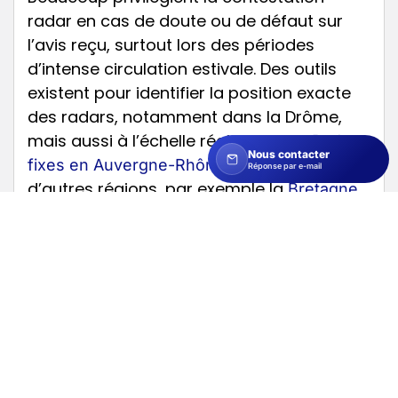
radar en cas de doute ou de défaut sur
l’avis reçu, surtout lors des périodes
d’intense circulation estivale. Des outils
existent pour identifier la position exacte
des radars, notamment dans la Drôme,
mais aussi à l’échelle régionale, sur
Radars
Nous contacter
et dans
fixes en Auvergne-Rhône-Alpes
Réponse par e-mail
d’autres régions, par exemple la
Bretagne
ou la
.
Hauts-de-France
Radars fixes et radars feu
rouge : complémentarité
dans les grandes villes
Présence et rôle en zone urbaine
Dans les centres-villes comme Valence ou