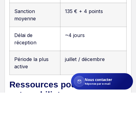
Sanction
135 € + 4 points
moyenne
Délai de
~4 jours
réception
Période la plus
juillet / décembre
active
Nous contacter
Ressources pour les
Réponse par e-mail
automobilistes
Informations supplémentaires
Pour en savoir plus sur les dispositifs de
contrôle, les conducteurs peuvent se